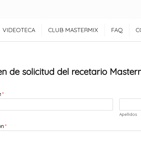
VIDEOTECA
CLUB MASTERMIX
FAQ
C
n de solicitud del recetario Masterm
e
*
Apellidos
ión
*