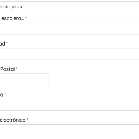
enida, plaza...
, escalera...
*
dad
*
 Postal
*
ia
*
electrónico
*