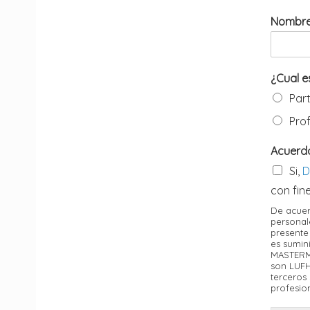
Nombre 
¿Cual e
Part
Pro
Acuerd
Si,
D
con fin
De acuer
personal
presente
es sumin
MASTERMI
son LUFH
terceros
profesio