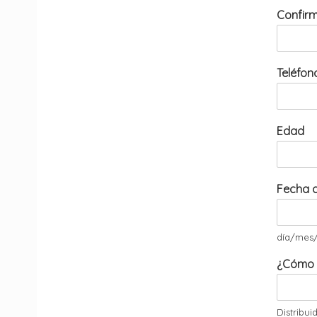
Confirm
Teléfo
Edad
Fecha d
día/mes
¿Cómo 
Distribui