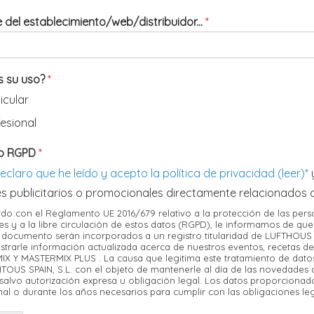
del establecimiento/web/distribuidor...
*
s su uso?
*
icular
fesional
o RGPD
*
eclaro que he leído y acepto la política de privacidad (leer)*
y
es publicitarios o promocionales directamente relacionados 
do con el Reglamento UE 2016/679 relativo a la protección de las perso
es y a la libre circulación de estos datos (RGPD), le informamos de que
 documento serán incorporados a un registro titularidad de LUFTHOUS SP
istrarle información actualizada acerca de nuestros eventos, recetas 
X Y MASTERMIX PLUS . La causa que legitima este tratamiento de datos 
TOUS SPAIN, S.L. con el objeto de mantenerle al día de las novedades d
 salvo autorización expresa u obligación legal. Los datos proporciona
nal o durante los años necesarios para cumplir con las obligaciones leg