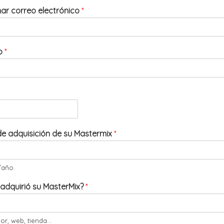
ar correo electrónico
*
no
*
e adquisición de su Mastermix
*
/año
adquirió su MasterMix?
*
dor, web, tienda...