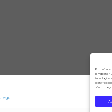
Para ofrecer
almacenar y/
tecnologías 
identificacio
afectar nega
o legal
A