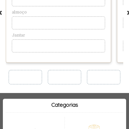
almoço
al
Jantar
Ja
Categorias