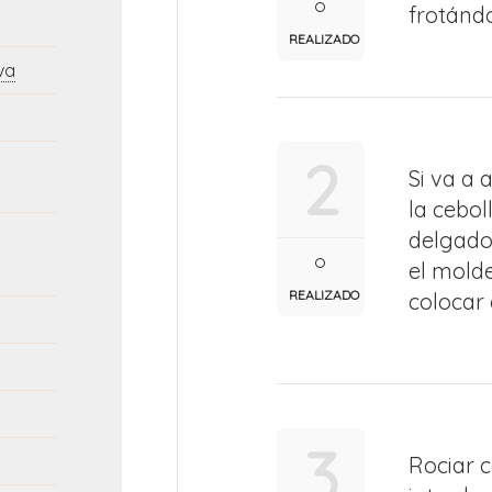
frotánd
REALIZADO
va
2
Si va a 
la cebo
delgado
el molde
REALIZADO
colocar
3
Rociar c