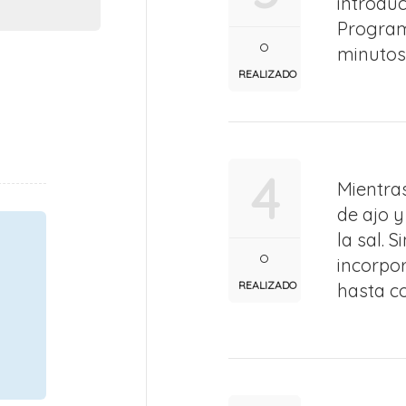
introduc
Program
minutos 
REALIZADO
4
Mientras
de ajo 
la sal. 
incorpor
REALIZADO
hasta c