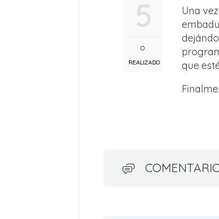
5
Una vez
embadurn
dejándol
program
REALIZADO
que esté
Finalmen
COMENTARI