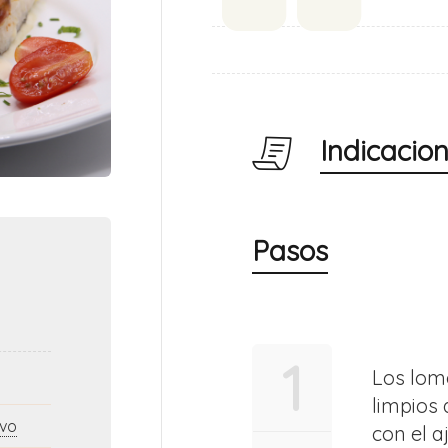
Indicacio
Pasos
1
Los lom
limpios
lvo
con el aj