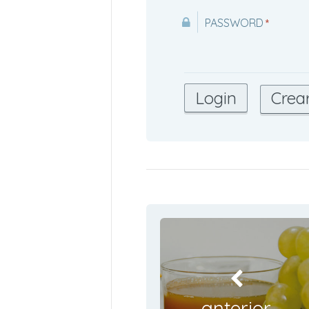
PASSWORD
*
Crea
anterior