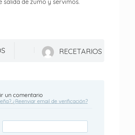
e salida de zumo y servimos.
OS
RECETARIOS
ir un comentario
seña?
¿Reenviar email de verificación?