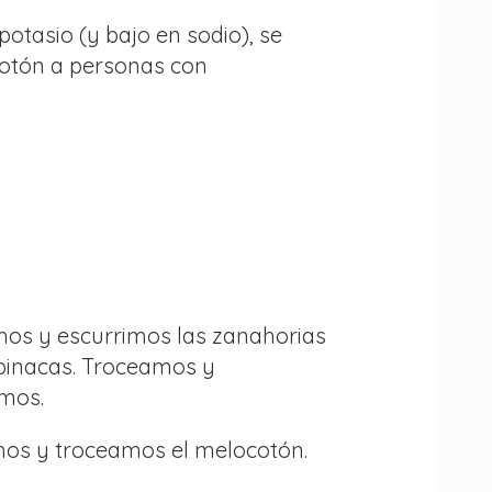
potasio (y bajo en sodio), se
otón a personas con
mos y escurrimos las zanahorias
spinacas. Troceamos y
mos.
mos y troceamos el melocotón.