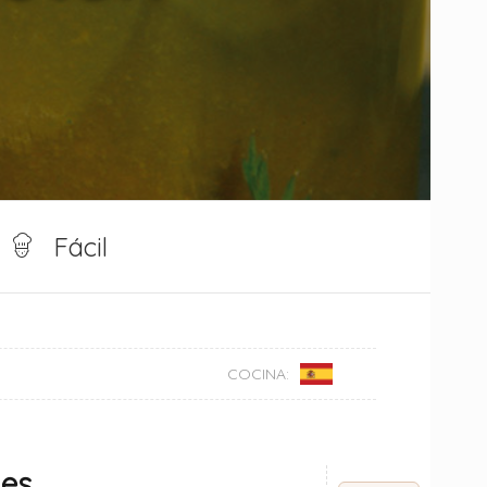
Fácil
COCINA:
nes