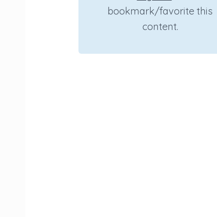
bookmark/favorite this
content.