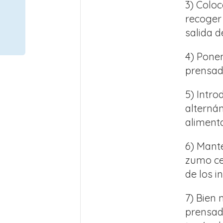
3) Coloc
recoger 
salida d
4) Pone
prensad
5) Intro
alternán
alimenta
6) Mant
zumo ce
de los i
7) Bien 
prensad