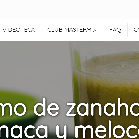
VIDEOTECA
CLUB MASTERMIX
FAQ
C
o de zanaho
inaca y meloc