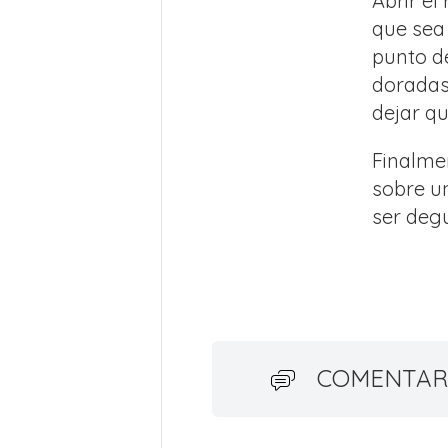
Abrir el
que sea
punto d
doradas,
dejar q
Finalmen
sobre un
ser deg
COMENTAR