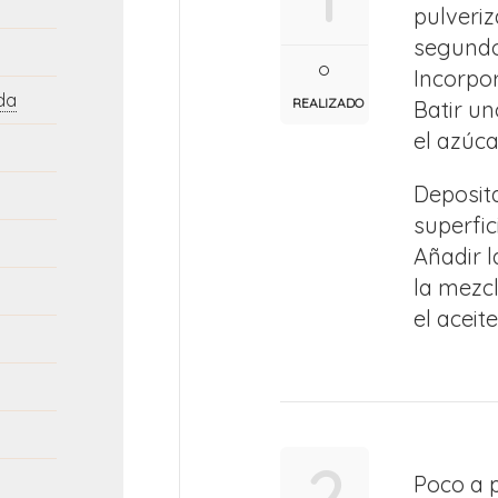
pulveri
segundo
Incorpor
da
REALIZADO
Batir u
el azúca
Deposit
superfic
Añadir 
la mezcl
el aceit
2
Poco a p