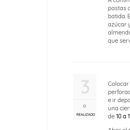
pastas 
batida.
azúcar y
almendr
que ser
3
Colocar
perforad
e ir de
una cier
REALIZADO
de
10 a 