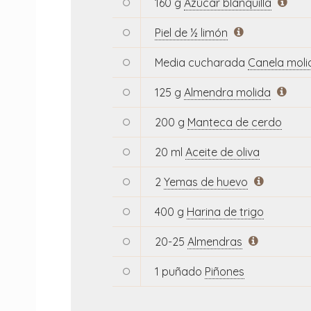
160 g
Azúcar blanquilla
Piel de ½ limón
Media cucharada
Canela moli
125 g
Almendra molida
200 g
Manteca de cerdo
20 ml
Aceite de oliva
2
Yemas de huevo
400 g
Harina de trigo
20-25
Almendras
1 puñado
Piñones