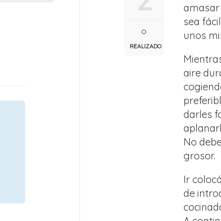
amasar 
sea fáci
unos mi
REALIZADO
Mientras
aire du
cogiend
preferi
darles 
aplanar
No debe
grosor.
Ir colo
de intro
cocinad
A contin