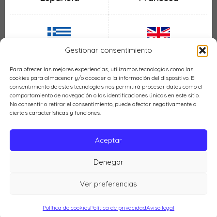
Gestionar consentimiento
Inglesa
Griega
Para ofrecer las mejores experiencias, utilizamos tecnologías como las
cookies para almacenar y/o acceder a la información del dispositivo. El
consentimiento de estas tecnologías nos permitirá procesar datos como el
comportamiento de navegación o las identificaciones únicas en este sitio.
No consentir o retirar el consentimiento, puede afectar negativamente a
ciertas características y funciones.
Italiana
Mexicana
Aceptar
Denegar
Política de cookies (UE)
Ver preferencias
Cocina LH © 2026 |
Política de privacidad
|
Aviso legal
Política de cookies
Política de privacidad
Aviso legal
MOSTRAR MODO LECTURA
AÑADIR AL MENÚ