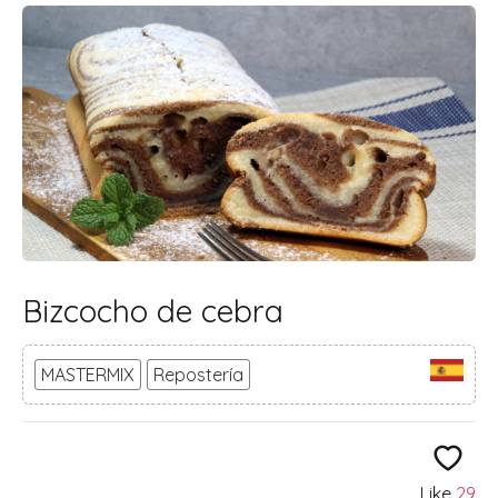
Bizcocho de cebra
MASTERMIX
Repostería
Like
29