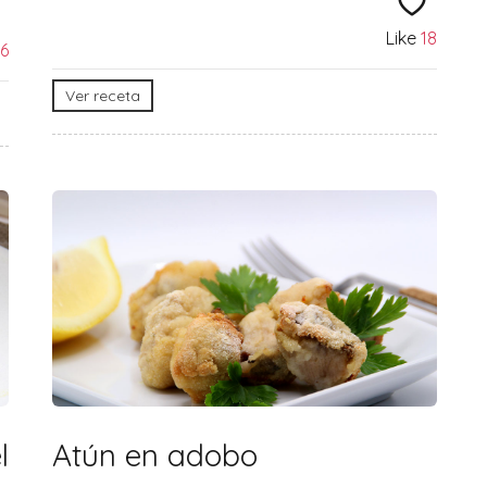
Like
18
16
Ver receta
l
Atún en adobo