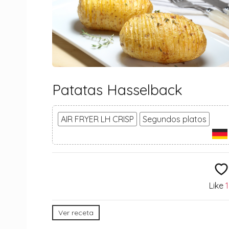
Patatas Hasselback
AIR FRYER LH CRISP
Segundos platos
Like
Ver receta