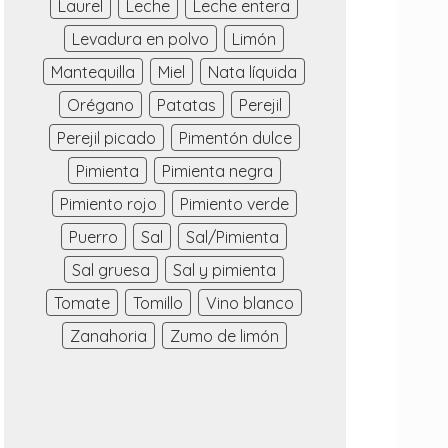
Laurel
Leche
Leche entera
Levadura en polvo
Limón
Mantequilla
Miel
Nata líquida
Orégano
Patatas
Perejil
Perejil picado
Pimentón dulce
Pimienta
Pimienta negra
Pimiento rojo
Pimiento verde
Puerro
Sal
Sal/Pimienta
Sal gruesa
Sal y pimienta
Tomate
Tomillo
Vino blanco
Zanahoria
Zumo de limón