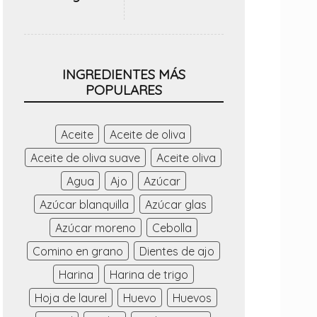
INGREDIENTES MÁS
POPULARES
Aceite
Aceite de oliva
Aceite de oliva suave
Aceite oliva
Agua
Ajo
Azúcar
Azúcar blanquilla
Azúcar glas
Azúcar moreno
Cebolla
Comino en grano
Dientes de ajo
Harina
Harina de trigo
Hoja de laurel
Huevo
Huevos