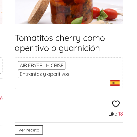
Tomatitos cherry como
aperitivo o guarnición
AIR FRYER LH CRISP
Entrantes y aperitivos
6
Like
18
Ver receta