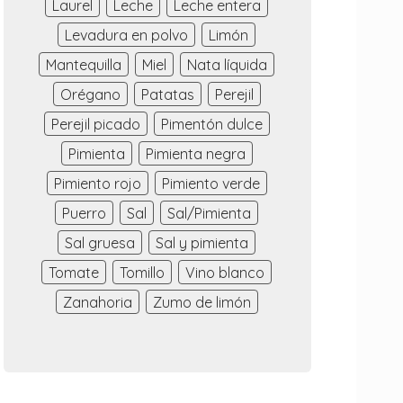
Laurel
Leche
Leche entera
Levadura en polvo
Limón
Mantequilla
Miel
Nata líquida
Orégano
Patatas
Perejil
Perejil picado
Pimentón dulce
Pimienta
Pimienta negra
Pimiento rojo
Pimiento verde
Puerro
Sal
Sal/Pimienta
Sal gruesa
Sal y pimienta
Tomate
Tomillo
Vino blanco
Zanahoria
Zumo de limón