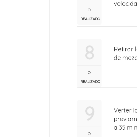
velocida
REALIZADO
8
Retirar 
de mezcl
REALIZADO
9
Verter l
previam
a 35 min