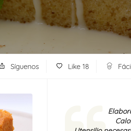
Síguenos
Like
18
Fáci
Elabor
Calor
Utensilio necesari