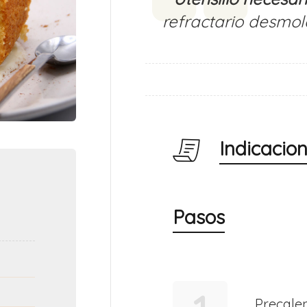
refractario desmol
Indicacio
Pasos
Precalen