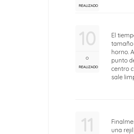
REALIZADO
10
El tiem
tamaño 
horno. 
punto d
REALIZADO
centro 
sale lim
11
Finalmen
una reji