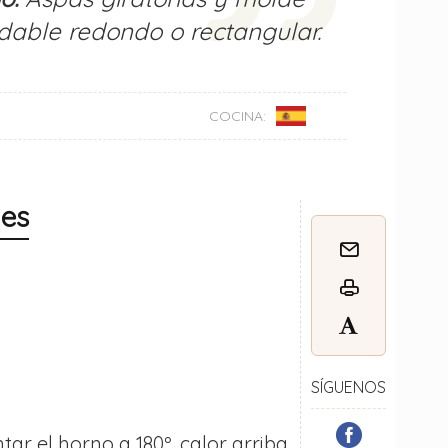
dable redondo o rectangular.
COCINA:
nes
SÍGUENOS
tar el horno a 180º, calor arriba