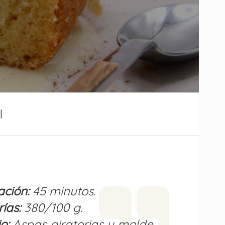
l
ación:
45 minutos.
ías:
380/100 g.
o:
Aspas giratorias y molde