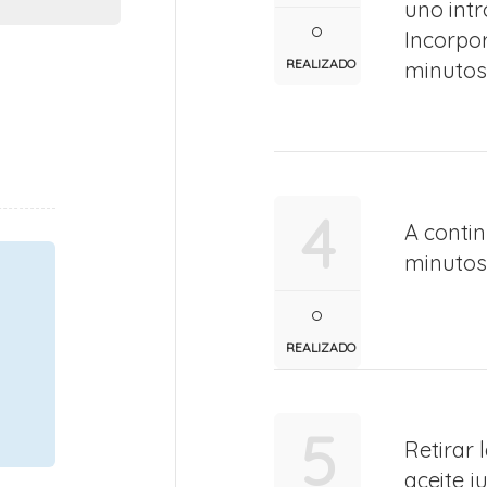
uno intr
Incorpor
REALIZADO
minutos 
4
A contin
minutos 
REALIZADO
5
Retirar 
aceite j