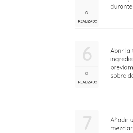
durante 
REALIZADO
6
Abrir la
ingredi
previame
sobre de
REALIZADO
7
Añadir u
mezclar