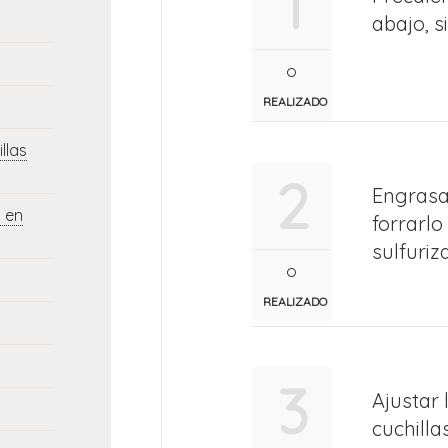
1
abajo, si
REALIZADO
llas
2
Engrasa
 en
forrarl
sulfuriz
REALIZADO
3
Ajustar 
cuchilla