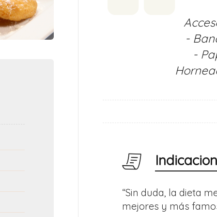
Acceso
- Ban
- Pa
Hornead
Indicacio
“Sin duda, la dieta m
mejores y más famo