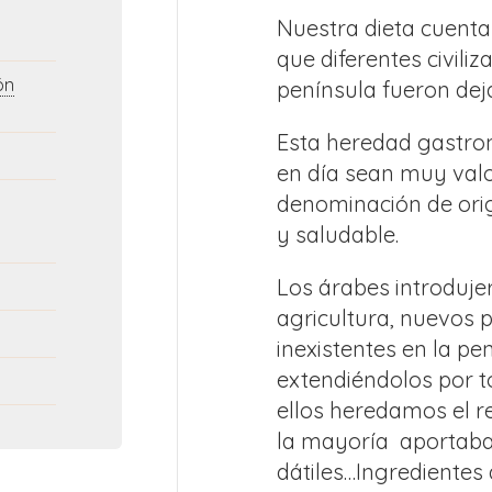
Nuestra dieta cuenta 
que diferentes civili
ón
península fueron dej
Esta heredad gastro
en día sean muy val
denominación de orig
y saludable.
Los árabes introduje
agricultura, nuevos 
inexistentes en la pe
extendiéndolos por t
ellos heredamos el r
la mayoría
aportaba
dátiles…Ingredientes