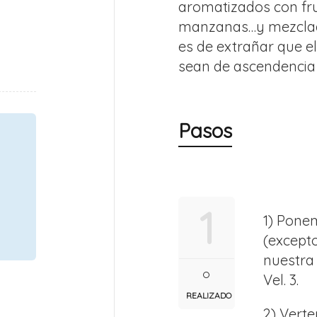
aromatizados con fr
manzanas…y mezclado
es de extrañar que e
sean de ascendencia
Pasos
1
1) Pone
(excepto
nuestra
Vel. 3.
REALIZADO
2) Vert