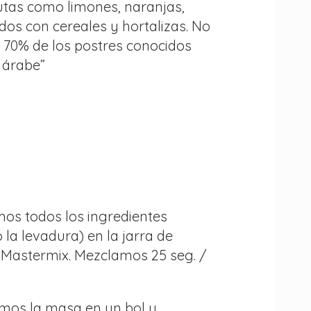
utas como limones, naranjas,
s con cereales y hortalizas. No
l 70% de los postres conocidos
 árabe”
mos todos los ingredientes
 la levadura) en la jarra de
 Mastermix. Mezclamos 25 seg. /
emos la masa en un bol y