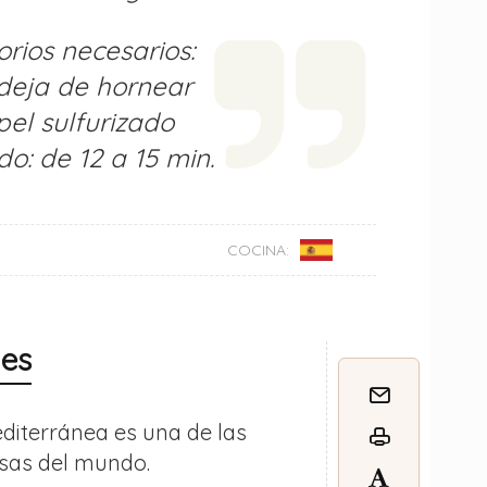
rios necesarios:
deja de hornear
pel sulfurizado
o: de 12 a 15 min.
COCINA:
nes
editerránea es una de las
sas del mundo.