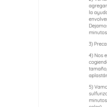
agregam
la ayud
envolven
Dejamos
minutos
3) Preca
4) Nos 
cogiend
tamaño,
aplastá
5) Vamo
sulfuri
minutos
color).