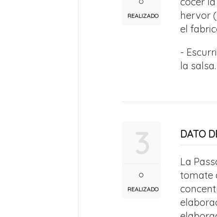
cocer l
hervor 
REALIZADO
el fabric
- Escur
la sals
3
DATO DE
La Pass
tomate 
concent
REALIZADO
elaborac
elabora