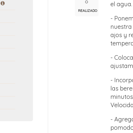
el agua
REALIZADO
- Ponemo
nuestra
ajos y 
temperat
- Coloca
ajustamo
- Incor
las bere
minutos
Velocida
- Agreg
pomodor