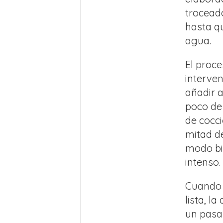
trocead
hasta q
agua.
El proce
interve
añadir 
poco de
de cocci
mitad d
modo bi
intenso.
Cuando 
lista, l
un pasa