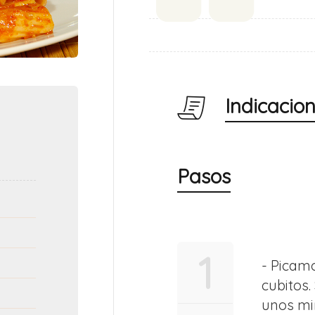
Indicacio
Pasos
1
- Picamo
cubitos
unos mi