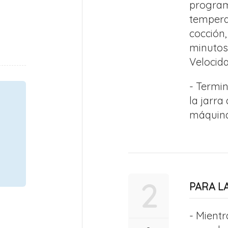
program
temperat
cocción
minutos
Velocidad
- Termi
la jarra
máquina
2
PARA LA
- Mient