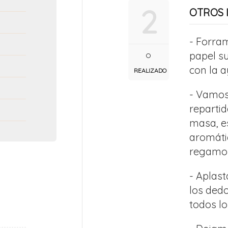
2
OTROS 
- Forra
papel s
con la 
REALIZADO
- Vamos
repartid
masa, e
aromáti
regamos 
- Aplas
los ded
todos lo