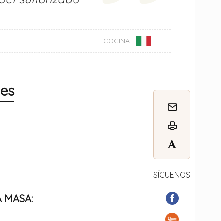
COCINA:
nes
SÍGUENOS
A MASA: