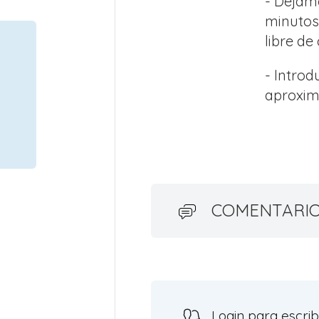
- Dejam
minutos,
libre de
- Introd
aproxi
COMENTARI
Login para escrib