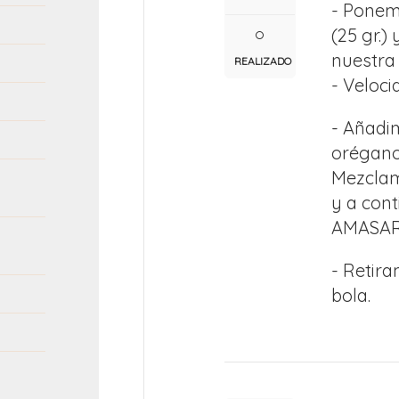
- Ponemo
(25 gr.)
nuestra
REALIZADO
- Veloci
- Añadimo
orégano,
Mezclam
y a con
AMASAR 
- Retir
bola.