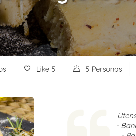
os
Like
5
5 Personas
Utens
- Ban
- Pa