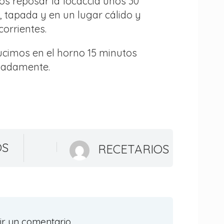
os reposar la focaccia unos 30
 tapada y en un lugar cálido y
 corrientes.
ucimos en el horno 15 minutos
madamente.
OS
RECETARIOS
ir un comentario