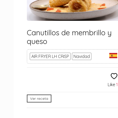
Canutillos de membrillo y
queso
AIR FRYER LH CRISP
Navidad
Like
Ver receta