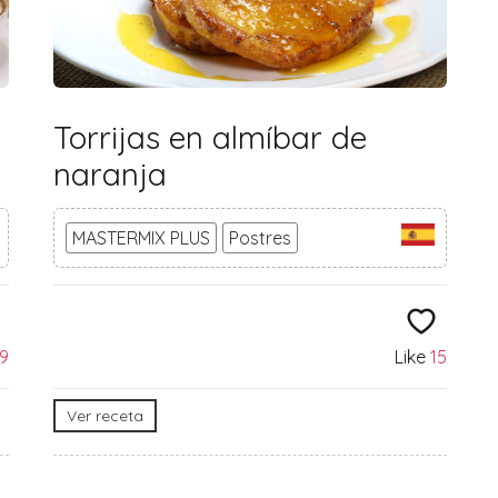
Torrijas en almíbar de
naranja
MASTERMIX PLUS
Postres
19
Like
15
Ver receta