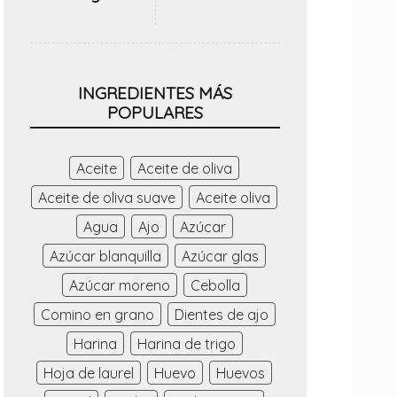
INGREDIENTES MÁS
POPULARES
Aceite
Aceite de oliva
Aceite de oliva suave
Aceite oliva
Agua
Ajo
Azúcar
Azúcar blanquilla
Azúcar glas
Azúcar moreno
Cebolla
Comino en grano
Dientes de ajo
Harina
Harina de trigo
Hoja de laurel
Huevo
Huevos