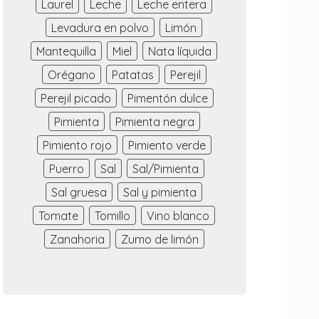
Laurel
Leche
Leche entera
Levadura en polvo
Limón
Mantequilla
Miel
Nata líquida
Orégano
Patatas
Perejil
Perejil picado
Pimentón dulce
Pimienta
Pimienta negra
Pimiento rojo
Pimiento verde
Puerro
Sal
Sal/Pimienta
Sal gruesa
Sal y pimienta
Tomate
Tomillo
Vino blanco
Zanahoria
Zumo de limón