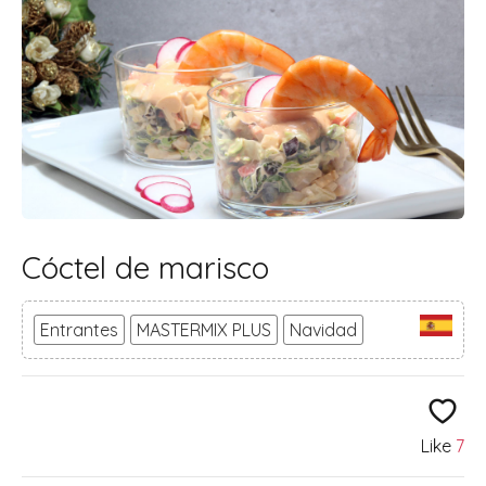
Cóctel de marisco
Entrantes
MASTERMIX PLUS
Navidad
Like
7