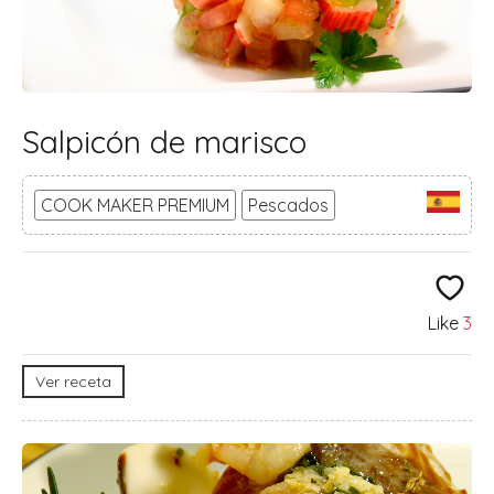
Salpicón de marisco
COOK MAKER PREMIUM
Pescados
Like
3
Ver receta