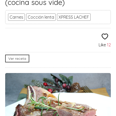
(cocina sous vide)
Carnes
Cocción lenta
XPRESS LACHEF
Like
12
Ver receta