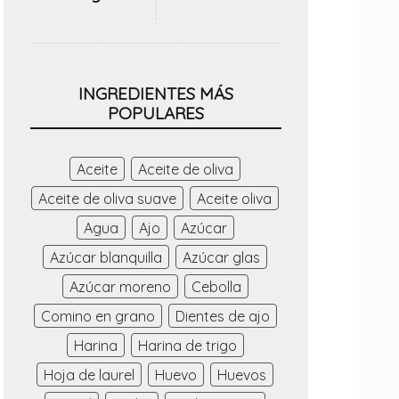
INGREDIENTES MÁS
POPULARES
Aceite
Aceite de oliva
Aceite de oliva suave
Aceite oliva
Agua
Ajo
Azúcar
Azúcar blanquilla
Azúcar glas
Azúcar moreno
Cebolla
Comino en grano
Dientes de ajo
Harina
Harina de trigo
Hoja de laurel
Huevo
Huevos