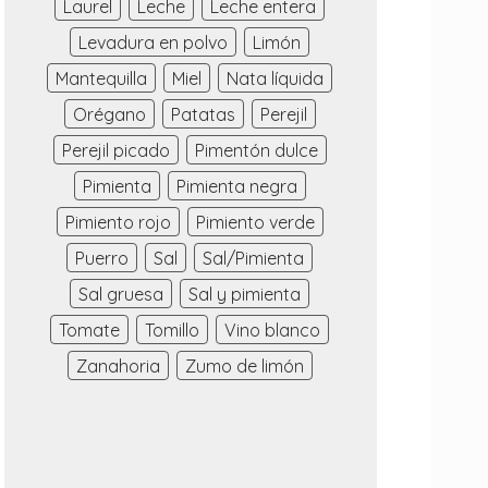
Laurel
Leche
Leche entera
Levadura en polvo
Limón
Mantequilla
Miel
Nata líquida
Orégano
Patatas
Perejil
Perejil picado
Pimentón dulce
Pimienta
Pimienta negra
Pimiento rojo
Pimiento verde
Puerro
Sal
Sal/Pimienta
Sal gruesa
Sal y pimienta
Tomate
Tomillo
Vino blanco
Zanahoria
Zumo de limón