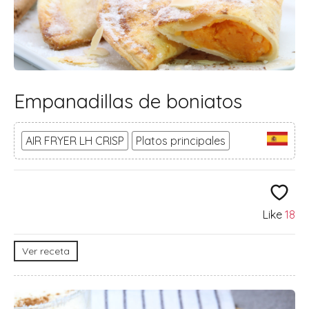
Empanadillas de boniatos
AIR FRYER LH CRISP
Platos principales
Like
18
Ver receta