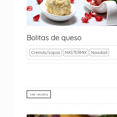
Bolitas de queso
Cremas/sopas
MASTERMIX
Navidad
Ver receta