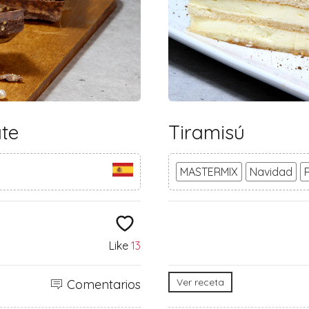
ate
Tiramisú
MASTERMIX
Navidad
Like
13
Ver receta
Comentarios