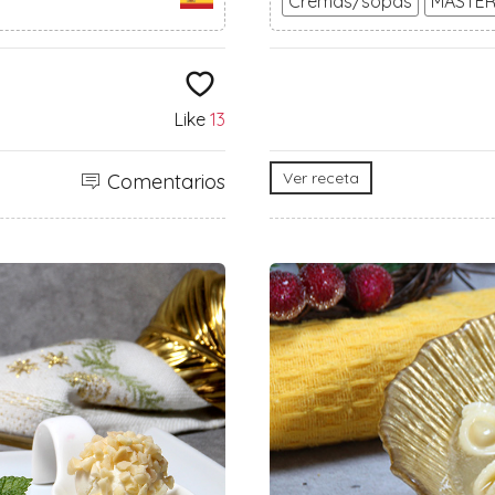
Cremas/sopas
MASTER
Like
13
Ver receta
Comentarios