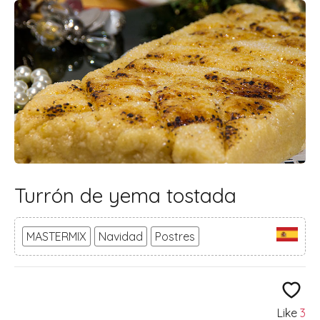
Turrón de yema tostada
MASTERMIX
Navidad
Postres
Like
3