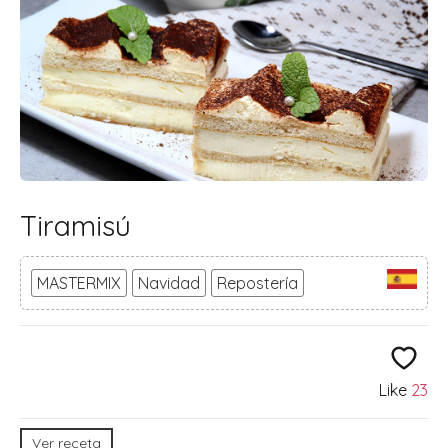
Tiramisú
MASTERMIX
Navidad
Repostería
Like
23
Ver receta