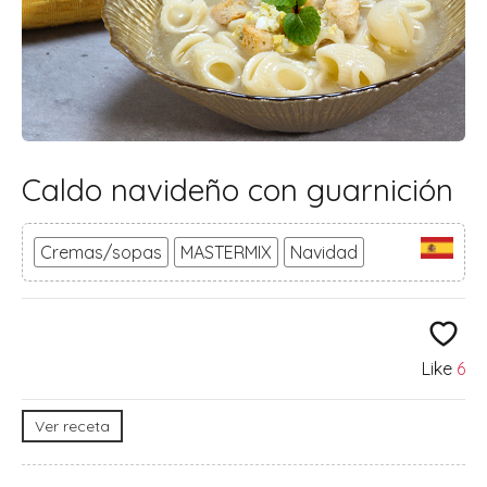
Caldo navideño con guarnición
Cremas/sopas
MASTERMIX
Navidad
Like
6
Ver receta