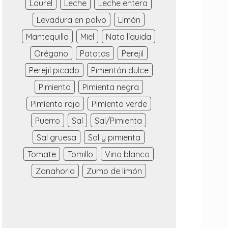
Laurel
Leche
Leche entera
Levadura en polvo
Limón
Mantequilla
Miel
Nata líquida
Orégano
Patatas
Perejil
Perejil picado
Pimentón dulce
Pimienta
Pimienta negra
Pimiento rojo
Pimiento verde
Puerro
Sal
Sal/Pimienta
Sal gruesa
Sal y pimienta
Tomate
Tomillo
Vino blanco
Zanahoria
Zumo de limón