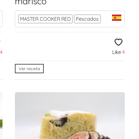
marisco
MASTER COOKER RED
Pescados
4
Like
4
Ver receta