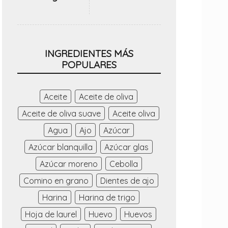
INGREDIENTES MÁS
POPULARES
Aceite
Aceite de oliva
Aceite de oliva suave
Aceite oliva
Agua
Ajo
Azúcar
Azúcar blanquilla
Azúcar glas
Azúcar moreno
Cebolla
Comino en grano
Dientes de ajo
Harina
Harina de trigo
Hoja de laurel
Huevo
Huevos