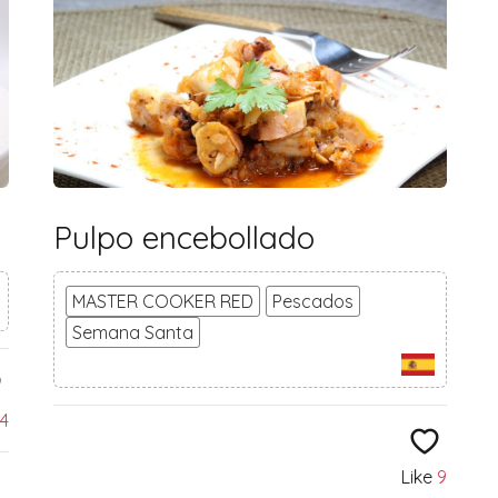
Pulpo encebollado
MASTER COOKER RED
Pescados
Semana Santa
4
Like
9