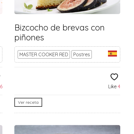
Bizcocho de brevas con
piñones
MASTER COOKER RED
Postres
6
Like
4
Ver receta